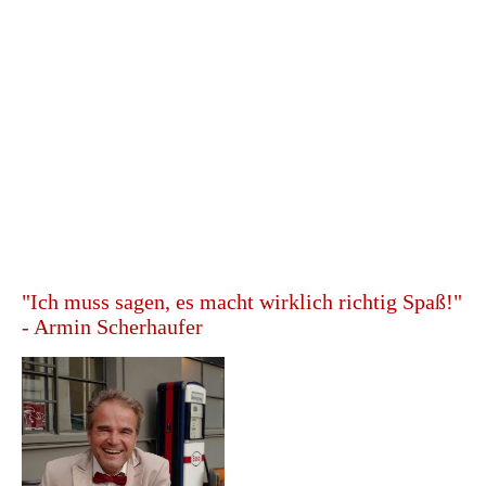
empathischen Art sowie seiner Genauigkeit &
Ambition gut zu uns, sondern auch aufgrund
seines offenen, humorvollen Charakters. Wir
wissen, dass er immer sein absolut Bestes für uns
als Chor gibt und genau das versuchen wir ihm
auch zurückzugeben. Dabei macht das Proben mit
ihm nicht nur großen Spaß, auch die Fortschritte
die wir mit ihm gemacht haben sind deutlich
spürbar.
Und, Armin, was sagst du dazu?
"Ich muss sagen, es macht wirklich richtig Spaß!"
- Armin Scherhaufer