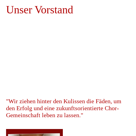
Unser Vorstand
Linda Verhaegen, Anke Raimund und
Petra Kersten
(von links nach rechts)
Wie zu jedem Verein, gehört natürlich auch zu
unserem, ein Vorstand. Unserer besteht aus
aktiven Sängerinnen der Klangschmiede, wodurch
sämtliche Entscheidungen & Handlungen sehr
nah am aktuellen Geschehen unserer Chöre
liegen.
Und, Linda, Anke & Petra, was sagt ihr dazu?
"Wir ziehen hinter den Kulissen die Fäden, um
den Erfolg und eine zukunftsorientierte Chor-
Gemeinschaft leben zu lassen."