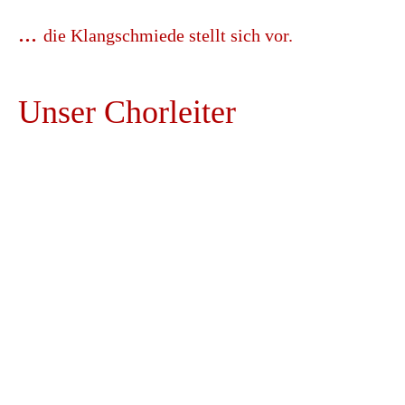
...
die Klangschmiede stellt sich vor.
Unser Chorleiter
Armin Scherhaufer
Mit Armin Scherhaufer hat die Klangschmiede
bereits seit Anfang 2020 einen professionellen
Chorleiter (erfolgreich absolvierte
Chorleiterprüfung C) an ihrer Seite. Neben der
Klangschmiede betreut er außerdem noch 3
weitere Chöre im Rems - Murr - Kreis. Spricht
man über all seine Chöre als ganzes, so ist lieb
gemeinter Weise vom "Scherhaufen" die Rede.
Armin passt dabei nicht nur aufgrund seines
musikalischen Talents, seiner einfühlsamen,