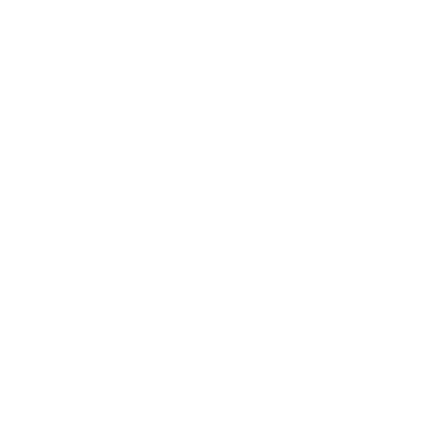
en Webseiten Dritter, auf deren Inhalte wir keinen Ein
r übernehmen. Für die Inhalte der verlinkten Seiten is
Die verlinkten Seiten wurden zum Zeitpunkt der Verlin
n zum Zeitpunkt der Verlinkung nicht erkennbar. Eine p
krete Anhaltspunkte einer Rechtsverletzung nicht zumu
ige Links umgehend entfernen.
ten bzw. verwendeten Inhalte und Werke auf diesen Seit
earbeitung, Verbreitung und jede Art der Verwertung a
g des jeweiligen Autors bzw. Erstellers. Downloads un
auch gestattet. Soweit die Inhalte auf dieser Seite nic
tet. Insbesondere werden Inhalte Dritter als solche ge
ksam werden, bitten wir um einen entsprechenden Hinw
ige Inhalte umgehend entfernen.