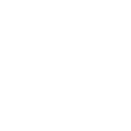
fluss haben. Deshalb können wir für
t stets der jeweilige Anbieter oder
kung auf mögliche Rechtsverstöße
ermanente inhaltliche Kontrolle der
tbar. Bei Bekanntwerden von
en unterliegen dem deutschen
ußerhalb der Grenzen des
d Kopien dieser Seite sind nur für
ht vom Betreiber erstellt wurden,
kennzeichnet. Sollten Sie trotzdem auf
eis. Bei Bekanntwerden von