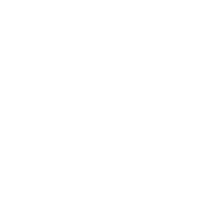
igkeit und Aktualität der Inhalte
TMG für eigene Inhalte auf diesen
steanbieter jedoch nicht verpflichtet,
forschen, die auf eine rechtswidrige
ationen nach den allgemeinen Gesetzen
 Kenntnis einer konkreten
en wir diese Inhalte umgehend