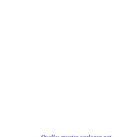
entfernen.
Haftung für Links
Unser Angebot enthält Links zu extern
diese fremden Inhalte auch keine Gewäh
Betreiber der Seiten verantwortlich. 
überprüft. Rechtswidrige Inhalte ware
verlinkten Seiten ist jedoch ohne kon
Rechtsverletzungen werden wir derart
Urheberrecht
Die durch die Seitenbetreiber erstell
Urheberrecht. Die Vervielfältigung, B
Urheberrechtes bedürfen der Zustimmun
den privaten, nicht kommerziellen Gebr
werden die Urheberrechte Dritter beach
eine Urheberrechtsverletzung aufmer
Rechtsverletzungen werden wir derart