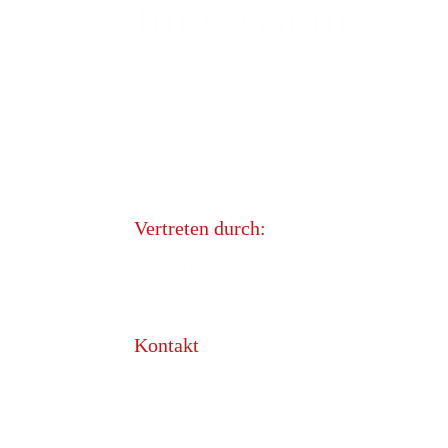
Impressum
Angaben gemäß § 5 TMG
Liederkranz Oppenweiler e.V.
Jahnstraße 5
71570 Oppenweiler
Vertreten durch:
Anke Raimund,
Jahnstr. 5, 71570 Oppenweil
Petra Kersten,
Birkfeldstr. 9/1, 71570 Op
Kontakt
Telefon: +49 173 450 22 39
E-Mail: info@klangschmiede-oppenwe