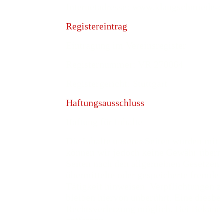
Internetadresse: www.klangschmiede-
Registereintrag
Eintragung im Vereinsregister
Registernummer: VR 270064
Registergericht: Stuttgart
Haftungsausschluss
aftung für Inhalte
H
Die Inhalte unserer Seiten wurden mit g
können wir jedoch keine Gewähr übern
Seiten nach den allgemeinen Gesetzen 
übermittelte oder gespeicherte fremd
Tätigkeit hinweisen. Verpflichtungen
bleiben hiervon unberührt. Eine diesb
Rechtsverletzung möglich. Bei Bekan