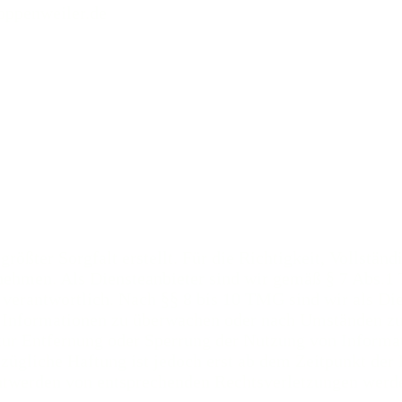
oppenweiler.de
rößter Sorgfalt erstellt. Für die Richtigkeit, Vollständ
ehmen. Als Diensteanbieter sind wir gemäß § 7 Abs.1 
verantwortlich. Nach §§ 8 bis 10 TMG sind wir als Dien
e Informationen zu überwachen oder nach Umständen zu 
 zur Entfernung oder Sperrung der Nutzung von Inform
ezügliche Haftung ist jedoch erst ab dem Zeitpunkt der
ntwerden von entsprechenden Rechtsverletzungen werd